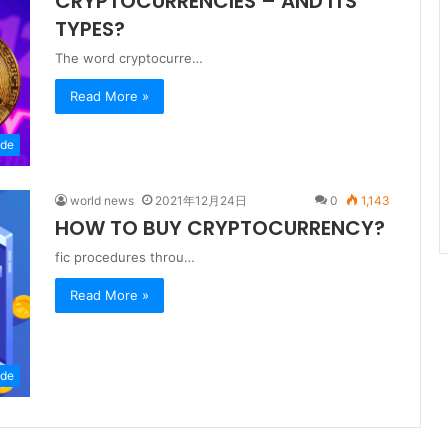
CRYPTOCURRENCIES – AND ITS
TYPES?
The word cryptocurre…
Read More »
ide
world news
2021年12月24日
0
1,143
HOW TO BUY CRYPTOCURRENCY?
fic procedures throu…
Read More »
ide